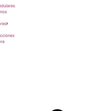
dulares
rnos
ares
ecciones
iva