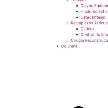
Clavos Endome
Fijadores Exte
Osteosíntesis
Reemplazos Articul
Cadera
Control de Inf
Cirugía Reconstruct
Columna