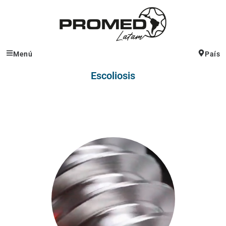
Menú
País
Escoliosis